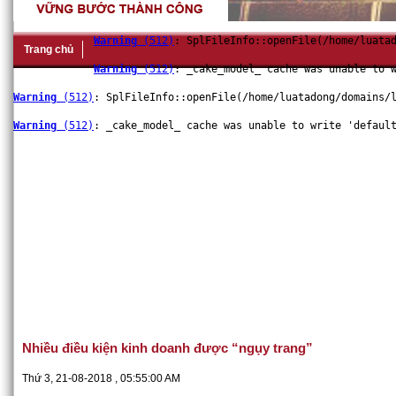
Warning
 (512)
: SplFileInfo::openFile(/home/luata
Trang chủ
Warning
 (512)
: _cake_model_ cache was unable to 
Warning
 (512)
: SplFileInfo::openFile(/home/luatadong/domains/
Warning
 (512)
: _cake_model_ cache was unable to write 'defaul
Công chứng
Giới thiệu
Bài viết
Hỏi đáp chuyên đề
D
Nhiều điều kiện kinh doanh được “ngụy trang”
Thứ 3, 21-08-2018 , 05:55:00 AM