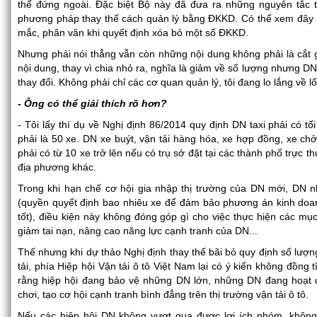
thể đứng ngoài. Đặc biệt Bộ này đã đưa ra những nguyên tắc t
phương pháp thay thế cách quản lý bằng ĐKKD. Có thể xem đây 
mắc, phân vân khi quyết định xóa bỏ một số ĐKKD.
Nhưng phải nói thẳng vẫn còn những nội dung không phải là cắt gi
nội dung, thay vì chia nhỏ ra, nghĩa là giảm về số lượng nhưng DN
thay đổi. Không phải chỉ các cơ quan quản lý, tôi đang lo lắng về lố
- Ông có thể giải thích rõ hơn?
- Tôi lấy thí dụ về Nghị định 86/2014 quy định DN taxi phải có tối 
phải là 50 xe. DN xe buýt, vận tải hàng hóa, xe hợp đồng, xe chở
phải có từ 10 xe trở lên nếu có trụ sở đặt tại các thành phố trực t
địa phương khác.
Trong khi hạn chế cơ hội gia nhập thị trường của DN mới, DN 
(quyền quyết định bao nhiêu xe để đảm bảo phương án kinh doanh
tốt), điều kiện này không đóng góp gì cho việc thực hiện các mụ
giảm tai nạn, nâng cao năng lực cạnh tranh của DN...
Thế nhưng khi dự thảo Nghị định thay thế bãi bỏ quy định số lượng
tải, phía Hiệp hội Vận tải ô tô Việt Nam lại có ý kiến không đồng 
rằng hiệp hội đang bảo vệ những DN lớn, những DN đang hoạt đ
chơi, tạo cơ hội cạnh tranh bình đẳng trên thị trường vận tải ô tô.
Nếu các hiệp hội DN không vượt qua được lợi ích nhóm, không