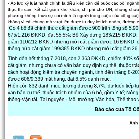
- Áp lực kỷ luật hành chính là điều kiện cần để buộc các bộ, ngà
thực thi cam kết cắt giảm khó khăn, chi phí cho DN, nhưng chưa
phương không thực sự coi mình là người trong cuộc của công cuộ
không vì cái chung mà vượt lên được tư duy lợi ích nhóm, đường c
Có 4 bộ đã chính thức cắt giảm được 900 trên tổng số 5
675/1.216 ĐKKD, đạt 55,5%; Bộ Xây dựng 183/215 ĐKKD; B
giảm 110/212 ĐKKD nhưng mới cắt giảm được 16 ĐKKD, đạt
thông hứa cắt giảm 199/385 ĐKKD nhưng mới cắt giảm 26
Tính đến hết tháng 7-2018, còn 2.363 ĐKKD, chiếm 40% s
cắt giảm, nhưng chưa có văn bản quy định cụ thể, thuộc trá
cách hoạt động kiểm tra chuyên ngành, tính đến tháng 8-20
được 606/9.339 mặt hàng, đạt 6,5% danh mục.
Hiện còn 832 danh mục, tương đương 8,7%, dự kiến tiếp t
văn bản cụ thể, thuộc trách nhiệm của 6 bộ, gồm Y tế; Nông 
thông-Vận tải, Tài nguyên - Môi trường; Văn hóa, Thể thao 
Báo cáo của Tổ Cô
Anh 