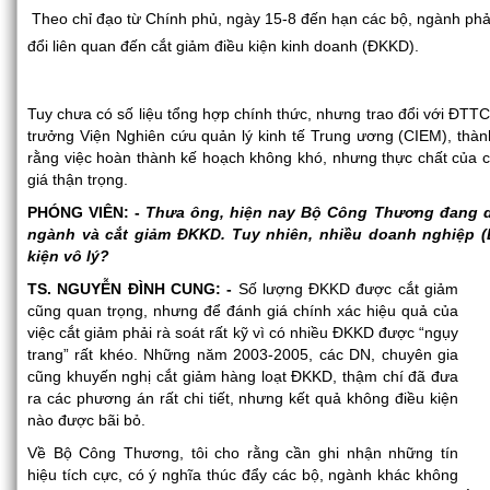
Theo chỉ đạo từ Chính phủ, ngày 15-8 đến hạn các bộ, ngành phải
đổi liên quan đến cắt giảm điều kiện kinh doanh (ĐKKD).
Tuy chưa có số liệu tổng hợp chính thức, nhưng trao đổi với Đ
trưởng Viện Nghiên cứu quản lý kinh tế Trung ương (CIEM), thàn
rằng việc hoàn thành kế hoạch không khó, nhưng thực chất của
giá thận trọng.
PHÓNG VIÊN: -
Thưa ông, hiện nay Bộ Công Thương đang dẫ
ngành và cắt giảm ĐKKD. Tuy nhiên, nhiều doanh nghiệp (
kiện vô lý?
TS. NGUYỄN ĐÌNH CUNG: -
Số lượng ĐKKD được cắt giảm
cũng quan trọng, nhưng để đánh giá chính xác hiệu quả của
việc cắt giảm phải rà soát rất kỹ vì có nhiều ĐKKD được “ngụy
trang” rất khéo. Những năm 2003-2005, các DN, chuyên gia
cũng khuyến nghị cắt giảm hàng loạt ĐKKD, thậm chí đã đưa
ra các phương án rất chi tiết, nhưng kết quả không điều kiện
nào được bãi bỏ.
Về Bộ Công Thương, tôi cho rằng cần ghi nhận những tín
hiệu tích cực, có ý nghĩa thúc đẩy các bộ, ngành khác không