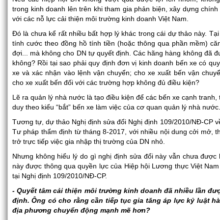
trong kinh doanh lên trên khi tham gia phản biện, xây dựng chính 
với các nỗ lực cải thiện môi trường kinh doanh Việt Nam.
Đó là chưa kể rất nhiều bất hợp lý khác trong cái dự thảo này. Tạ
tính cước theo đồng hồ tính tiền (hoặc thông qua phần mềm) căn
đợi... mà không cho DN tự quyết định. Các hãng hàng không đã đượ
không? Rồi tại sao phải quy định đơn vị kinh doanh bến xe có quyền
xe và xác nhận vào lệnh vận chuyển; cho xe xuất bến vận chuy
cho xe xuất bến đối với các trường hợp không đủ điều kiện?
Lẽ ra quản lý nhà nước là tạo điều kiện để các bến xe cạnh tranh, 
duy theo kiểu “bắt” bến xe làm việc của cơ quan quản lý nhà nước
Tương tự, dự thảo Nghị định sửa đổi Nghị định 109/2010/NĐ-CP v
Tư pháp thẩm định từ tháng 8-2017, với nhiều nội dung cởi mở, th
trở trực tiếp việc gia nhập thị trường của DN nhỏ.
Nhưng không hiểu lý do gì nghị định sửa đổi này vẫn chưa được 
này được thông qua quyền lực của Hiệp hội Lương thực Việt Nam s
tại Nghị định 109/2010/NĐ-CP.
- Quyết tâm cải thiện môi trường kinh doanh đã nhiều lần 
định. Ông có cho rằng cần tiếp tục gia tăng áp lực kỷ luật 
địa phương chuyển động mạnh mẽ hơn?