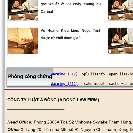
góc khuất ở vụ cháy chung cư
Carina!
Vụ Hoàng Kiều kiện: Ngọc Trinh
được từ chối tham gia?
Warning
 (512)
: SplFileInfo::openFile(/h
Warning
 (512)
: _cake_model_ cache was u
Warning
 (512)
: SplFileInfo::openFile(/h
CÔNG TY LUẬT Á ĐÔNG (A DONG LAW FIRM)
Warning
 (512)
: _cake_model_ cache was u
________________________
Head Office:
Phòng 2305A Tòa S2 Vinhome Skylake Phạm Hùng, N
Office 1
: Tầng 20, Tòa nhà M5, số 91 Nguyễn Chí Thanh, Đống Đ