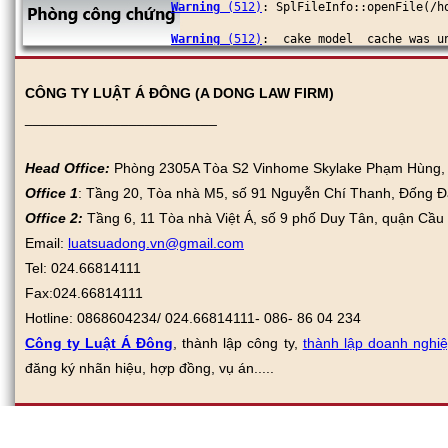
Warning
 (512)
: SplFileInfo::openFile(/h
Warning
 (512)
: _cake_model_ cache was u
Warning
 (512)
: SplFileInfo::openFile(/h
CÔNG TY LUẬT Á ĐÔNG (A DONG LAW FIRM)
Warning
 (512)
: _cake_model_ cache was u
________________________
Head Office:
Phòng 2305A Tòa S2 Vinhome Skylake Phạm Hùng, N
Office 1
: Tầng 20, Tòa nhà M5, số 91 Nguyễn Chí Thanh, Đống Đ
Office 2:
Tầng 6, 11 Tòa nhà Việt Á, số 9 phố Duy Tân, quận Cầu
Email:
luatsuadong.vn@gmail.com
Tel: 024.66814111
Fax:
024.66814111
Hotline: 0868604234/ 024.66814111- 086- 86 04 234
Công ty Luật Á Đông
, thành lập công ty,
thành lập doanh nghi
đăng ký nhãn hiệu, hợp đồng, vụ án.....