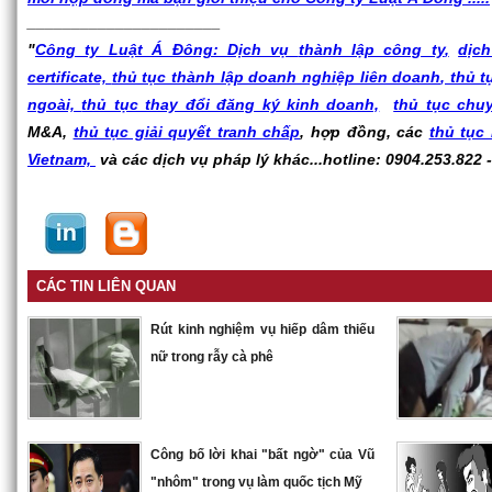
______________________
"
Công ty Luật Á Đông: Dịch vụ
thành lập công ty
,
dịch
certificate,
thủ tục thành lập doanh nghiệp liên doanh
, thủ 
ngoài,
thủ tục thay đổi đăng ký kinh doanh,
thủ tục chu
M&A,
thủ tục giải quyết tranh chấp
, hợp đồng, các
thủ tục
Vietnam,
và các dịch vụ pháp lý khác...hotline: 0904.253.822 
CÁC TIN LIÊN QUAN
Rút kinh nghiệm vụ hiếp dâm thiếu
nữ trong rẫy cà phê
Công bố lời khai "bất ngờ" của Vũ
"nhôm" trong vụ làm quốc tịch Mỹ