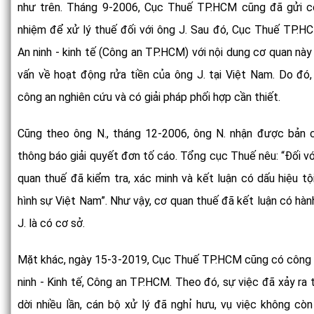
như trên. Tháng 9-2006, Cục Thuế TP.HCM cũng đã gửi c
nhiệm để xử lý thuế đối với ông J. Sau đó, Cục Thuế TP.
An ninh - kinh tế (Công an TP.HCM) với nội dung cơ quan nà
vấn về hoạt động rửa tiền của ông J. tại Việt Nam. Do đó,
công an nghiên cứu và có giải pháp phối hợp cần thiết.
Cũng theo ông N., tháng 12-2006, ông N. nhận được bản
thông báo giải quyết đơn tố cáo. Tổng cục Thuế nêu: “Đối với
quan thuế đã kiểm tra, xác minh và kết luận có dấu hiệu t
hình sự Việt Nam”. Như vậy, cơ quan thuế đã kết luận có hàn
J. là có cơ sở.
Mặt khác, ngày 15-3-2019, Cục Thuế TP.HCM cũng có công v
ninh - Kinh tế, Công an TP.HCM. Theo đó, sự việc đã xảy ra
dời nhiều lần, cán bộ xử lý đã nghỉ hưu, vụ việc không cò