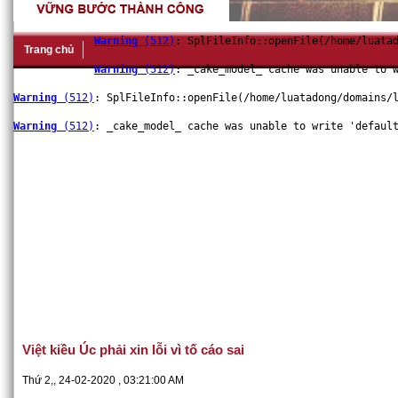
Warning
 (512)
: SplFileInfo::openFile(/home/luata
Trang chủ
Warning
 (512)
: _cake_model_ cache was unable to 
Warning
 (512)
: SplFileInfo::openFile(/home/luatadong/domains/
Warning
 (512)
: _cake_model_ cache was unable to write 'defaul
Công chứng
Giới thiệu
Bài viết
Hỏi đáp chuyên đề
D
Việt kiều Úc phải xin lỗi vì tố cáo sai
Thứ 2,, 24-02-2020 , 03:21:00 AM