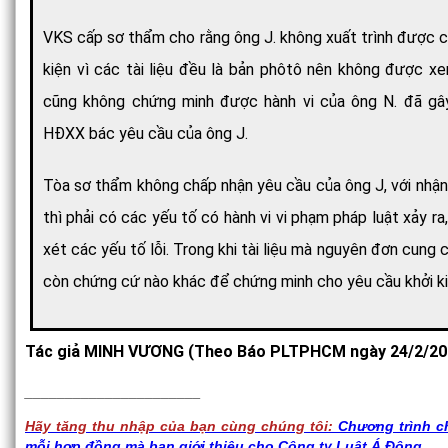
VKS cấp sơ thẩm cho rằng ông J. không xuất trình được 
kiện vì các tài liệu đều là bản phôtô nên không được xe
cũng không chứng minh được hành vi của ông N. đã gây
HĐXX bác yêu cầu của ông J.
Tòa sơ thẩm không chấp nhận yêu cầu của ông J, với nhận
thì phải có các yếu tố có hành vi vi phạm pháp luật xảy ra
xét các yếu tố lỗi. Trong khi tài liệu mà nguyên đơn cung
còn chứng cứ nào khác để chứng minh cho yêu cầu khởi k
Tác giả MINH VƯƠNG (Theo Báo PLTPHCM ngày 24/2/20
______________________
Hãy tăng thu nhập của bạn cùng chúng tôi:
Chương trình chi
mỗi hợp đồng mà bạn giới thiệu cho Công ty Luật Á Đông ....
.