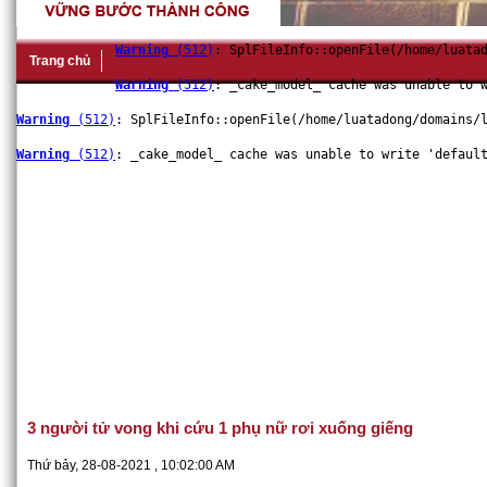
Warning
 (512)
: SplFileInfo::openFile(/home/luata
Trang chủ
Warning
 (512)
: _cake_model_ cache was unable to 
Warning
 (512)
: SplFileInfo::openFile(/home/luatadong/domains/
Warning
 (512)
: _cake_model_ cache was unable to write 'defaul
Công chứng
Giới thiệu
Bài viết
Hỏi đáp chuyên đề
D
3 người tử vong khi cứu 1 phụ nữ rơi xuống giếng
Thứ bảy, 28-08-2021 , 10:02:00 AM