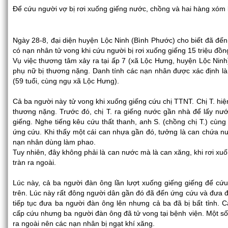
Để cứu người vợ bị rơi xuống giếng nước, chồng và hai hàng xóm 
Ngày 28-8, đại diện huyện Lộc Ninh (Bình Phước) cho biết đã đến 
có nạn nhân tử vong khi cứu người bị rơi xuống giếng 15 triệu đồn
Vụ việc thương tâm xảy ra tại ấp 7 (xã Lộc Hưng, huyện Lộc Nin
phụ nữ bị thương nặng. Danh tính các nạn nhân được xác định là
(59 tuổi, cùng ngụ xã Lộc Hưng).
Cả ba người này tử vong khi xuống giếng cứu chị TTNT. Chị T. hiệ
thương nặng. Trước đó, chị T. ra giếng nước gần nhà để lấy nư
giếng. Nghe tiếng kêu cứu thất thanh, anh S. (chồng chị T.) cùn
ứng cứu. Khi thấy một cái can nhựa gần đó, tưởng là can chứa 
nạn nhân dùng làm phao.
Tuy nhiên, đây không phải là can nước mà là can xăng, khi rơi xu
tràn ra ngoài.
Lúc này, cả ba người đàn ông lần lượt xuống giếng giếng để cứu 
trên. Lúc này rất đông người dân gần đó đã đến ứng cứu và đưa đư
tiếp tục đưa ba người đàn ông lên nhưng cả ba đã bị bất tỉnh. 
cấp cứu nhưng ba người đàn ông đã tử vong tại bệnh viện. Một số 
ra ngoài nên các nạn nhân bị ngạt khí xăng.