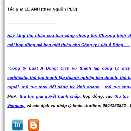
Tác giả: LÊ ÁNH (theo Nguồn PLO)
_____________________
Hãy tăng thu nhập của bạn cùng chúng tôi: Chương trình chi
mỗi hợp đồng mà bạn giới thiệu cho Công ty Luật Á Đông .....
______________________
"
Công ty Luật Á Đông: Dịch vụ
thành lập công ty
,
dịch
certificate,
thủ tục thành lập doanh nghiệp liên doanh
, thủ 
ngoài,
thủ tục thay đổi đăng ký kinh doanh,
thủ tục chu
M&A,
thủ tục giải quyết tranh chấp
, hợp đồng, các
thủ tục
Vietnam,
và các dịch vụ pháp lý khác...hotline: 0904253822 -