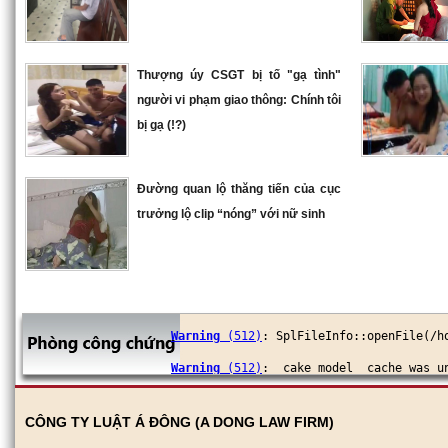
Thượng úy CSGT bị tố "gạ tình"
người vi phạm giao thông: Chính tôi
bị gạ (!?)
Đường quan lộ thăng tiến của cục
trưởng lộ clip “nóng” với nữ sinh
Warning
 (512)
: SplFileInfo::openFile(/h
Warning
 (512)
: _cake_model_ cache was u
Warning
 (512)
: SplFileInfo::openFile(/h
CÔNG TY LUẬT Á ĐÔNG (A DONG LAW FIRM)
Warning
 (512)
: _cake_model_ cache was u
________________________