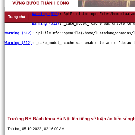
Warning
 (512)
: SplFileInfo::openFile(/home/luata
Trang chủ
Warning
 (512)
: _cake_model_ cache was unable to 
Warning
 (512)
: SplFileInfo::openFile(/home/luatadong/domains/
Warning
 (512)
: _cake_model_ cache was unable to write 'defaul
Công chứng
Giới thiệu
Bài viết
Hỏi đáp chuyên đề
D
Trường ĐH Bách khoa Hà Nội lên tiếng về luận án tiến sĩ n
Thứ ba,, 05-10-2022 , 02:16:00 AM