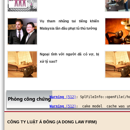
Vụ tham nhũng tai tiếng khiến
Malaysia lần đầu phạt tù thủ tướng
Ngoại tình với người đã có vợ, bị
xử lý sao?
Warning
 (512)
: SplFileInfo::openFile(/h
Warning
 (512)
: _cake_model_ cache was u
Warning
 (512)
: SplFileInfo::openFile(/h
CÔNG TY LUẬT Á ĐÔNG (A DONG LAW FIRM)
Warning
 (512)
: _cake_model_ cache was u
________________________