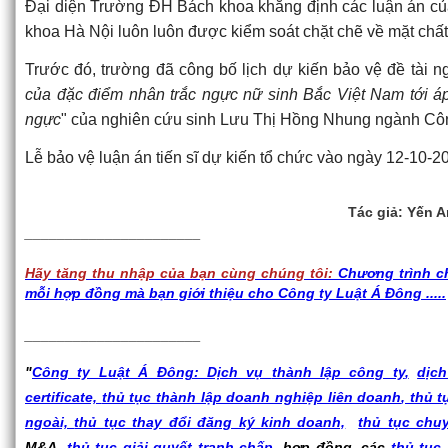
Đại diện Trường ĐH Bách khoa khẳng định các luận án của
khoa Hà Nội luôn luôn được kiểm soát chặt chẽ về mặt chất
Trước đó, trường đã công bố lịch dự kiến bảo vệ đề tài n
của đặc điểm nhân trắc ngực nữ sinh Bắc Việt Nam tới áp
ngực
" của nghiên cứu sinh Lưu Thị Hồng Nhung ngành Côn
Lễ bảo vệ luận án tiến sĩ dự kiến tổ chức vào ngày 12-10-2
Tác giả: Yến 
______________________
Hãy tăng thu nhập của bạn cùng chúng tôi:
Chương trình chi
mỗi hợp đồng mà bạn giới thiệu cho Công ty Luật Á Đông ....
.
______________________
"
Công ty Luật Á Đông: Dịch vụ
thành lập công ty
,
dịch
certificate,
thủ tục thành lập doanh nghiệp liên doanh
, thủ 
ngoài,
thủ tục thay đổi đăng ký kinh doanh,
thủ tục chu
M&A,
thủ tục giải quyết tranh chấp
, hợp đồng, các
thủ tục