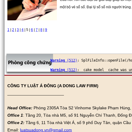
một bộ vé sổ sổ. Đại lý sổ số nói người trúng..
1
|
2
|
3
|
4
|
5
|
6
|
7
|
8
|
9
Warning
 (512)
: SplFileInfo::openFile(/h
Warning
 (512)
: _cake_model_ cache was u
Warning
 (512)
: SplFileInfo::openFile(/h
CÔNG TY LUẬT Á ĐÔNG (A DONG LAW FIRM)
Warning
 (512)
: _cake_model_ cache was u
________________________
Head Office:
Phòng 2305A Tòa S2 Vinhome Skylake Phạm Hùng, N
Office 1
: Tầng 20, Tòa nhà M5, số 91 Nguyễn Chí Thanh, Đống Đ
Office 2:
Tầng 6, 11 Tòa nhà Việt Á, số 9 phố Duy Tân, quận Cầu
Email:
luatsuadong.vn@gmail.com