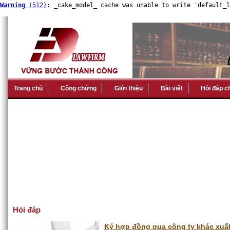
Warning
 (512)
: _cake_model_ cache was unable to write 'default_l
Trang chủ
Công chứng
Giới thiệu
Bài viết
Hỏi đáp c
Hỏi đáp
Ký hợp đồng qua công ty khác xuất